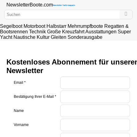
Newsletter
Boote
.com
Newsletter Yacht-magazin
Segelboot
Motorboot
Halbstarr
Mehrrumpfboote
Regatten &
Bootsrennen
Technik
Große Kreuzfahrt
Ausstattungen
Super
Yacht
Nautische Kultur
Gleiten
Sonderausgabe
Kostenloses Abonnement für unsere
Newsletter
Email
*
Bestätigung Ihrer E-Mail
*
Name
Vorname