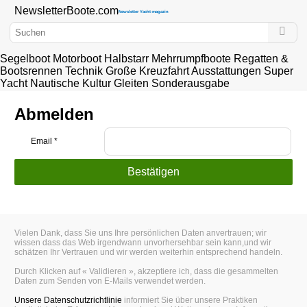
Newsletter
Boote
.com
Newsletter Yacht-magazin
Segelboot
Motorboot
Halbstarr
Mehrrumpfboote
Regatten &
Bootsrennen
Technik
Große Kreuzfahrt
Ausstattungen
Super
Yacht
Nautische Kultur
Gleiten
Sonderausgabe
Abmelden
Email
*
Vielen Dank, dass Sie uns Ihre persönlichen Daten anvertrauen; wir
wissen dass das Web irgendwann unvorhersehbar sein kann,und wir
schätzen Ihr Vertrauen und wir werden weiterhin entsprechend handeln.
Durch Klicken auf « Validieren », akzeptiere ich, dass die gesammelten
Daten zum Senden von E-Mails verwendet werden.
Unsere Datenschutzrichtlinie
informiert Sie über unsere Praktiken