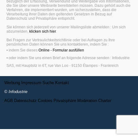
bezüglich der Erfassung, Verwendund und Weitergabe von Informationen,
die Sie über unsere Weibseite bereitstellen müssen. Dazu gehört auch die
Verfahren, die implementiert wurden, um sicherzustellen, dass die
Verarbeitung Ihrer Daten den geltenden Gesetzen in Bezug auf
Datenschutz und Privatsphäre entspricht.
Sie können sich jederzeit von unserer Mailingsliste abmelden : Um sich
abzumelden,
klicken sich hier
.
Bei Fragen zur Vertraulichkeitsrichtlinie oder bei Aufragen zu Ihre
persönlichen Daten können Sie uns kontaktieren, indem Sie :
• indem Sie dieses
Online - Formular ausfüllen
• oder indem Sie uns einen Brief an folgende Adresse senden : Infodustrie
SAS, mit Hauptsitz in 6T, rue Van Loo - 91150 Étampes - Frankreich
Werbung
Impressum
Suche
Kontakt
©
Infodustrie
AGB
Datenschutz
Cookies
Privatsphäre
Moderation Charter